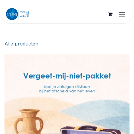
Overslaan naar inhoud
Alle producten