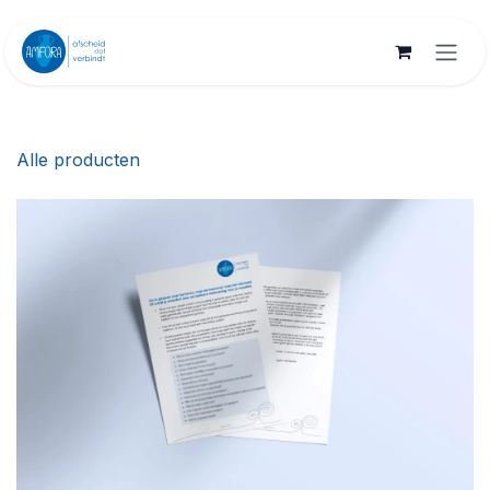
Overslaan naar inhoud
Alle producten